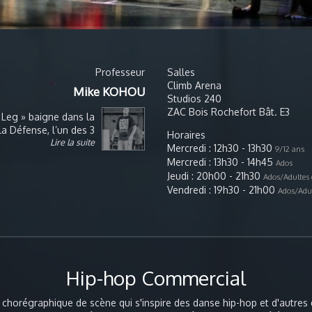
Professeur
Salles
Climb Arena
Mike KOHOU
Studios 240
ZAC Bois Rochefort Bât. E3
 Leg » baigne dans la
la Défense, l’un des 3
Horaires
Lire la suite
 de la danse hip hop «
Mercredi : 12h30 - 13h30
9/12 ans
l se fait remarquer en
Mercredi : 13h30 - 14h45
Ados
isées. Formé par IZZO,
Jeudi : 20h00 - 21h30
Ados/Adultes 
 », il se spécialise en
Vendredi : 19h30 - 21h00
Ados/Adul
gnan discipline dans
itions. Il commence à
se en 2007 et devient
on C en 2012. Danseur
a travaillé au sein de
omme « N’ZELA » et «
Hip-hop Commercial
lièrement des stages
ifier son expérience en
artistes notamment en
 chorégraphique de scène qui s'inspire des danse hip-hop et d'autres 