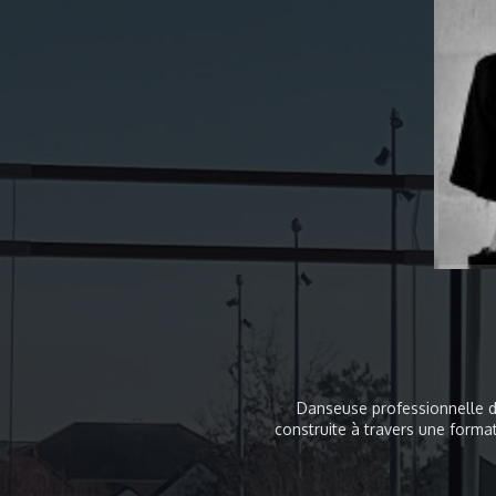
Danseuse professionnelle d
construite à travers une form
danse académique et urbaine. Son 
d’évoluer sur des scènes prestigieu
de nombreux projets artistiqu