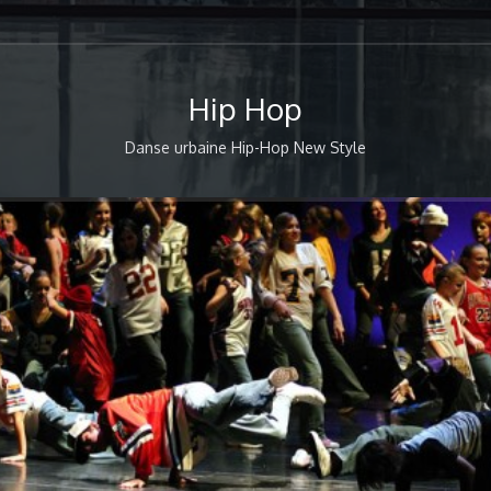
 de télévision telles
k Singer, Culture Box
e. Elle a également eu
côtés de chorégraphes
Hip Hop
et Kamel Ouali. Son
x grands spectacles,
Paris (Pixar Together
Danse urbaine Hip-Hop New Style
ations au Grand Rex, à
eux shows/ concert et
e projet a enrichi sa
son sens de la scène.
e sa passion à travers
avec l’envie constante
re l’énergie, l’exigen