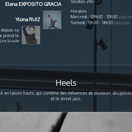
Studios 240
Elena EXPOSITO GRACIA
Horaires
Mercredi : 09h30 - 10h30
2022/20
Ylona RUIZ
Samedi : 13h30 - 14h30
2022/2021
 depuis sa
e prend le
Lire la suite
 intégrant
 elle sera
classique,
 techniques
 obtiendra
ement elle
dérivés du
Heels
l’afro jazz,
mettent de
 notamment
é en talons hauts, qui combine des influences de plusieurs disciplines
ec Disney.
et le street jazz.