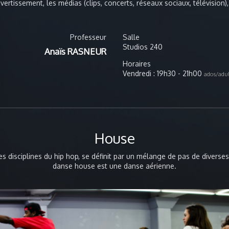
nt au clip d’une jeune
vertissement, les médias (clips, concerts, réseaux sociaux, télévision)
e en 2016 le groupe de
urs amateurs, Raven.
Professeur
Salle
Studios 240
Anaïs RASNEUR
Horaires
Vendredi : 19h30 - 21h00
ados/adul
House
disciplines du hip hop, se définit par un mélange de pas de diverses o
danse house est une danse aérienne.