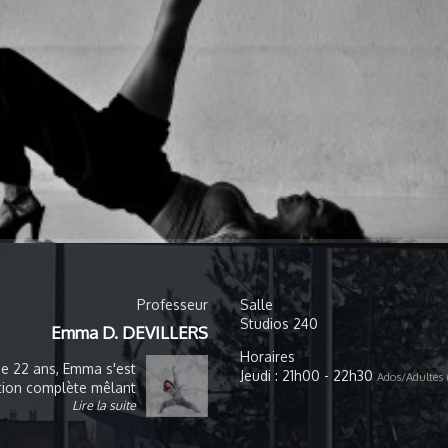
Professeur
Salle
Studios 240
Emma D. DEVILLERS
Horaires
e 22 ans, Emma s'est
Jeudi : 21h00 - 22h30
Ados/Adultes (
ation complète mêlant
Lire la suite
parcours lui a permis
ses et de participer à
es d’envergure, elle a