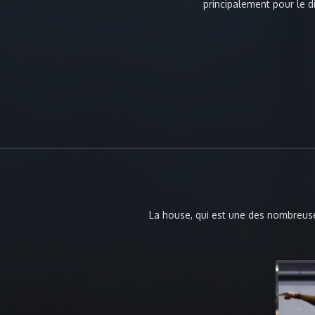
chorégraphiant et participa
principalement pour le di
américaine : Allysson Ezell. Il fond
jeunes danse
La house, qui est une des nombreuses 