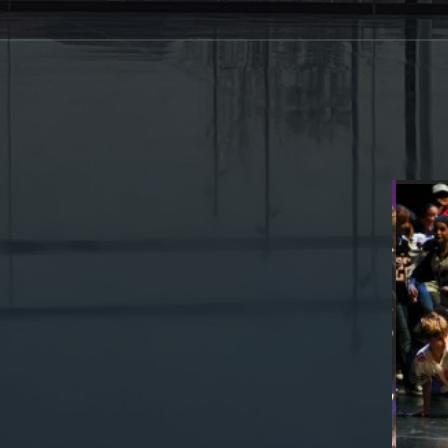
notamment dansé pour des émissions
que La Star Academy, The Voice, Mas
et Les Victoires de la Musiqu
l’opportunité de travailler aux 
reconnus comme Sadeck Berrabah 
expérience s’étend également au
avec plusieurs saisons à Disneyland 
et Le Roi Lion), des représent
l’Élysée, ainsi que de nombr
événements en France. Chaqu
technique, sa polyvalence et 
Aujourd’hui, elle continue de vivr
des expériences artistiques variées, 
de transmett