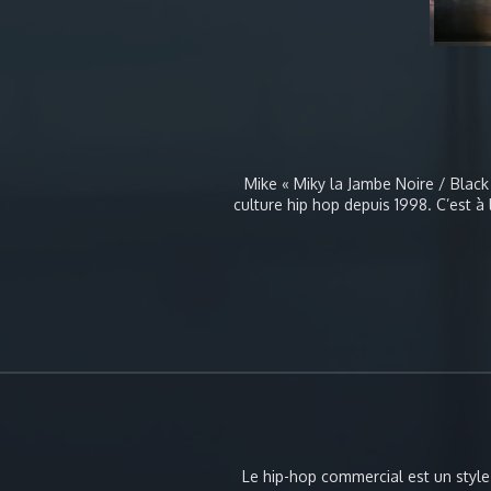
Mike « Miky la Jambe Noire / Black
culture hip hop depuis 1998. C’est à 
lieux les plus mythiques
underground » à Paris, qu’i
participant à des battles improv
Paul Ereck et Phillipe Almeida « Physs
house dance avec IZZO et Bruno Mari
laquelle il gagnera plusieurs compét
enseigner le hip hop et la Hou
membre du collectif Secti
polyvalent et expérimenté il 
différentes compagnies de danses c
LET’S DANCE » à Paris et donne régu
à l’international. Il a pu divers
collaborant avec de jeunes 
Le hip-hop commercial est un style