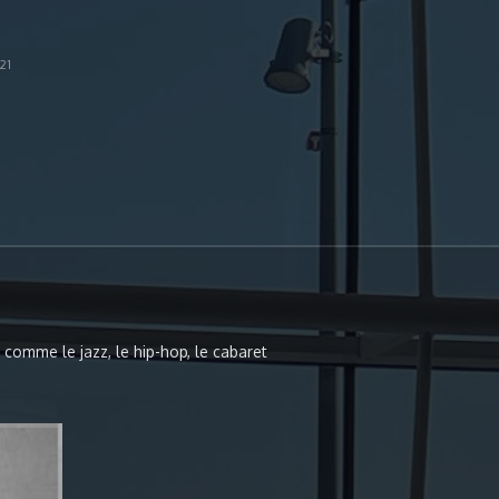
21
 comme le jazz, le hip-hop, le cabaret